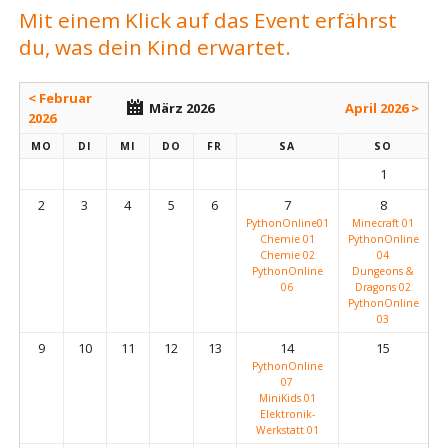
Mit einem Klick auf das Event erfährst
du, was dein Kind erwartet.
< Februar
März 2026
April 2026 >
2026
MO
DI
MI
DO
FR
SA
SO
1
2
3
4
5
6
7
8
PythonOnline01
Minecraft 01
Chemie 01
PythonOnline
Chemie 02
04
PythonOnline
Dungeons &
06
Dragons 02
PythonOnline
03
9
10
11
12
13
14
15
PythonOnline
07
MiniKids 01
Elektronik-
Werkstatt 01