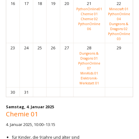
16
17
18
19
20
21
22
PythonOnline01
Minecraft 01
Chemie 01
PythonOnline
Chemie 02
04
PythonOnline
Dungeons &
06
Dragons 02
PythonOnline
03
23
24
25
26
27
28
29
Dungeons &
Dragons 01
PythonOnline
07
MiniKids 01
Elektronik-
Werkstatt 01
30
31
Samstag,
4. Januar 2025
Chemie 01
4. Januar 2025, 10:00–13:15
für Kinder, die 9 Jahre und älter sind