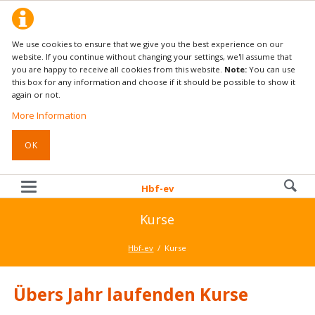
We use cookies to ensure that we give you the best experience on our
website. If you continue without changing your settings, we'll assume that
you are happy to receive all cookies from this website.
Note:
You can use
this box for any information and choose if it should be possible to show it
again or not.
More Information
OK
Hbf-ev
Kurse
Hbf-ev
Kurse
Übers Jahr laufenden Kurse